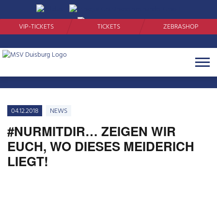
SUCHEN
VIP-TICKETS
TICKETS
ZEBRASHOP
Navigat
öffnen
04.12.2018
NEWS
#NURMITDIR… ZEIGEN WIR
EUCH, WO DIESES MEIDERICH
LIEGT!