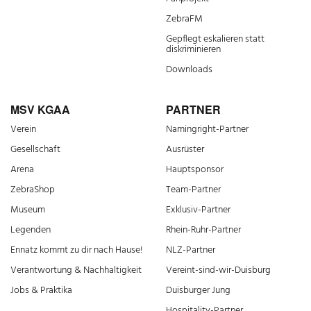
ZebraFM
Gepflegt eskalieren statt
diskriminieren
Downloads
MSV KGAA
PARTNER
Verein
Namingright-Partner
Gesellschaft
Ausrüster
Arena
Hauptsponsor
ZebraShop
Team-Partner
Museum
Exklusiv-Partner
Legenden
Rhein-Ruhr-Partner
Ennatz kommt zu dir nach Hause!
NLZ-Partner
Verantwortung & Nachhaltigkeit
Vereint-sind-wir-Duisburg
Jobs & Praktika
Duisburger Jung
Hospitality-Partner