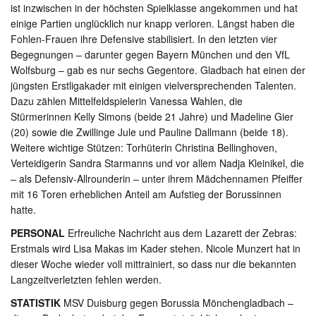
ist inzwischen in der höchsten Spielklasse angekommen und hat
einige Partien unglücklich nur knapp verloren. Längst haben die
Fohlen-Frauen ihre Defensive stabilisiert. In den letzten vier
Begegnungen – darunter gegen Bayern München und den VfL
Wolfsburg – gab es nur sechs Gegentore. Gladbach hat einen der
jüngsten Erstligakader mit einigen vielversprechenden Talenten.
Dazu zählen Mittelfeldspielerin Vanessa Wahlen, die
Stürmerinnen Kelly Simons (beide 21 Jahre) und Madeline Gier
(20) sowie die Zwillinge Jule und Pauline Dallmann (beide 18).
Weitere wichtige Stützen: Torhüterin Christina Bellinghoven,
Verteidigerin Sandra Starmanns und vor allem Nadja Kleinikel, die
– als Defensiv-Allrounderin – unter ihrem Mädchennamen Pfeiffer
mit 16 Toren erheblichen Anteil am Aufstieg der Borussinnen
hatte.
PERSONAL
Erfreuliche Nachricht aus dem Lazarett der Zebras:
Erstmals wird Lisa Makas im Kader stehen. Nicole Munzert hat in
dieser Woche wieder voll mittrainiert, so dass nur die bekannten
Langzeitverletzten fehlen werden.
STATISTIK
MSV Duisburg gegen Borussia Mönchengladbach –