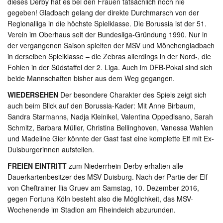
dieses Derby hat es bei den Frauen tatsächlich noch nie
gegeben! Gladbach gelang der direkte Durchmarsch von der
Regionalliga in die höchste Spielklasse. Die Borussia ist der 51.
Verein im Oberhaus seit der Bundesliga-Gründung 1990. Nur in
der vergangenen Saison spielten der MSV und Mönchengladbach
in derselben Spielklasse – die Zebras allerdings in der Nord-, die
Fohlen in der Südstaffel der 2. Liga. Auch im DFB-Pokal sind sich
beide Mannschaften bisher aus dem Weg gegangen.
WIEDERSEHEN
Der besondere Charakter des Spiels zeigt sich
auch beim Blick auf den Borussia-Kader: Mit Anne Birbaum,
Sandra Starmanns, Nadja Kleinikel, Valentina Oppedisano, Sarah
Schmitz, Barbara Müller, Christina Bellinghoven, Vanessa Wahlen
und Madeline Gier könnte der Gast fast eine komplette Elf mit Ex-
Duisburgerinnen aufstellen.
FREIEN EINTRITT
zum Niederrhein-Derby erhalten alle
Dauerkartenbesitzer des MSV Duisburg. Nach der Partie der Elf
von Cheftrainer Ilia Gruev am Samstag, 10. Dezember 2016,
gegen Fortuna Köln besteht also die Möglichkeit, das MSV-
Wochenende im Stadion am Rheindeich abzurunden.