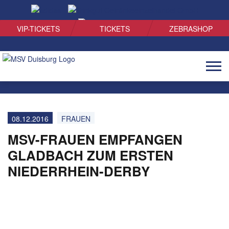
SUCHEN
VIP-TICKETS
TICKETS
ZEBRASHOP
Naviga
öffnen
08.12.2016
FRAUEN
MSV-FRAUEN EMPFANGEN
GLADBACH ZUM ERSTEN
NIEDERRHEIN-DERBY