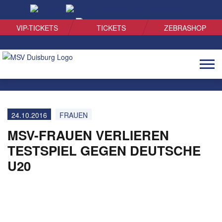
SUCHEN
VIP-TICKETS
TICKETS
ZEBRASHOP
Naviga
öffnen
24.10.2016
FRAUEN
MSV-FRAUEN VERLIEREN
TESTSPIEL GEGEN DEUTSCHE
U20