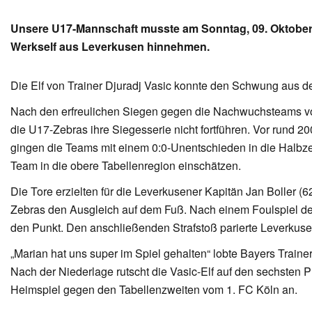
Unsere U17-Mannschaft musste am Sonntag, 09. Oktober 
Werkself aus Leverkusen hinnehmen.
Die Elf von Trainer Djuradj Vasic konnte den Schwung aus d
Nach den erfreulichen Siegen gegen die Nachwuchsteams 
die U17-Zebras ihre Siegesserie nicht fortführen. Vor rund 
gingen die Teams mit einem 0:0-Unentschieden in die Halbzeit
Team in die obere Tabellenregion einschätzen.
Die Tore erzielten für die Leverkusener Kapitän Jan Boller (62
Zebras den Ausgleich auf dem Fuß. Nach einem Foulspiel der
den Punkt. Den anschließenden Strafstoß parierte Leverkuse
„Marian hat uns super im Spiel gehalten“ lobte Bayers Train
Nach der Niederlage rutscht die Vasic-Elf auf den sechsten P
Heimspiel gegen den Tabellenzweiten vom 1. FC Köln an.