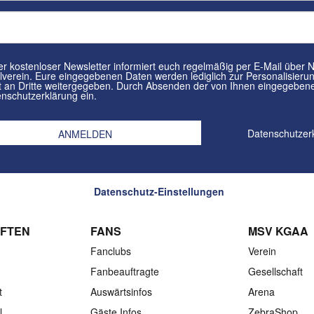
tenloser Newsletter informiert euch regelmäßig per E-Mail über Neuigkeiten rund um euren
in. Eure eingegebenen Daten werden lediglich zur Personalisierung des Newsletters verwendet und
n Dritte weitergegeben. Durch Absenden der von Ihnen eingegebenen Daten willigt ihr in die
nschutzerklärung ein.
Datenschutzer
Datenschutz-Einstellungen
FTEN
FANS
MSV KGAA
Fanclubs
Verein
Fanbeauftragte
Gesellschaft
t
Auswärtsinfos
Arena
l
Gäste Infos
ZebraShop