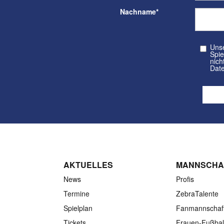
Nachname
*
Unser kos
Spielvere
nicht a
Date
AKTUELLES
MANNSCHA
News
Profis
Termine
ZebraTalente
Spielplan
Fanmannschaf
Tickets
Frauen-Fußbal