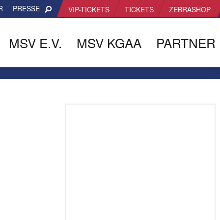
R
PRESSE
VIP-TICKETS
TICKETS
ZEBRASHOP
MSV E.V.
MSV KGAA
PARTNER