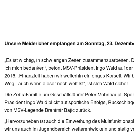
Unsere Meidericher empfangen am Sonntag, 23. Dezemb
„Es ist wichtig, in schwierigen Zeiten zusammenzuarbeiten. 
ich mich bedanken“, betont MSV-Präsident Ingo Wald auf der
2018. „Finanziell haben wir weiterhin ein enges Korsett. Wir
Weg - auch wenn dieser noch weit ist“, ist sich Wald sicher.
Die ZebraFamilie um Geschäftsführer Peter Mohnhaupt, Sportd
Präsident Ingo Wald blickt auf sportliche Erfolge, Rückschl
von MSV-Legende Branimir Bajic zurück.
„Hervorzuheben ist auch die Einweihung des Multifunktions
wir uns auch im Jugendbereich weiterentwickeln und stetig v