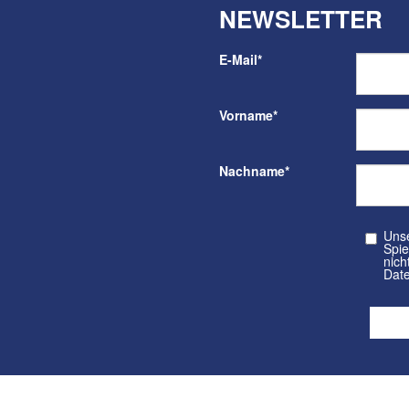
NEWSLETTER
E-Mail
*
Vorname
*
Nachname
*
Unser kos
Spielvere
nicht a
Date