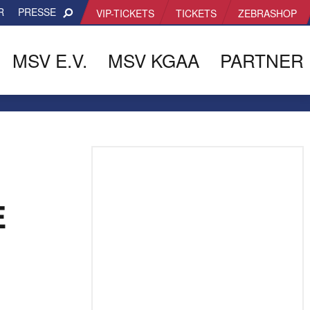
R
PRESSE
VIP-TICKETS
TICKETS
ZEBRASHOP
MSV E.V.
MSV KGAA
PARTNER
E