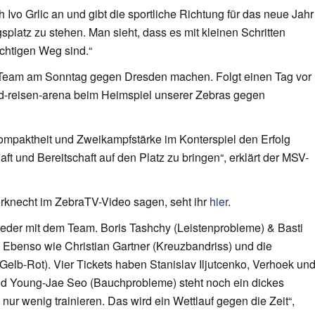
vo Grlic an und gibt die sportliche Richtung für das neue Jahr
splatz zu stehen. Man sieht, dass es mit kleinen Schritten
ichtigen Weg sind.“
ht-Team am Sonntag gegen Dresden machen. Folgt einen Tag vor
d-reisen-arena beim Heimspiel unserer Zebras gegen
Kompaktheit und Zweikampfstärke im Konterspiel den Erfolg
t und Bereitschaft auf den Platz zu bringen“, erklärt der MSV-
erknecht im ZebraTV-Video sagen, seht ihr
hier
.
der mit dem Team. Boris Tashchy (Leistenprobleme) & Basti
 Ebenso wie Christian Gartner (Kreuzbandriss) und die
(Gelb-Rot). Vier Tickets haben Stanislav Iljutcenko, Verhoek un
nd Young-Jae Seo (Bauchprobleme) steht noch ein dickes
nur wenig trainieren. Das wird ein Wettlauf gegen die Zeit“,