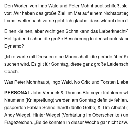
Den Worten von Ingo Wald und Peter Mohnhaupt schließt sich I
vor: „Wir haben das große Ziel, im Mai auf einem Nichtabstieg
immer weiter nach vorne geht. Ich glaube, dass wir auf dem r
Einen kleinen, aber wichtigen Schritt kann das Lieberknec
Heiligabend schon die große Bescherung in der schauinslan
Dynamo?
„Ich erwarte mit Dresden eine Mannschaft, die gerade über 
suchen wird. Es gilt für Sonntag
,
diese ganz große Leidenschaf
Coach.
Was Peter Mohnhaupt, Ingo Wald, Ivo Grlic und Torsten Lieb
PERSONAL
John Verhoek & Thomas Blomeyer trainieren wie
Neumann (Knieprellung) werden am Sonntag definitiv fehlen.
gesperrten Fabian Schnellhardt (fünfte Gelbe) & Tim Albutat 
Andy Wiegel. Hinter Wiegel (Verhärtung im Oberschenkel) u
Fragezeichen. „Beide konnten in dieser Woche gar nicht bzw. 