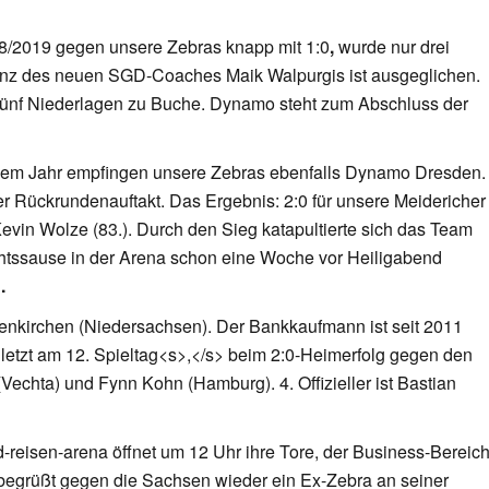
8/2019 gegen unsere Zebras knapp mit 1:0
,
wurde nur drei
anz des neuen SGD-Coaches Maik Walpurgis ist ausgeglichen.
 fünf Niederlagen zu Buche. Dynamo steht zum Abschluss der
inem Jahr empfingen unsere Zebras ebenfalls Dynamo Dresden.
r Rückrundenauftakt. Das Ergebnis: 2:0 für unsere Meidericher
Kevin Wolze (83.). Durch den Sieg katapultierte sich das Team
htssause in der Arena schon eine Woche vor Heiligabend
n
.
enkirchen (Niedersachsen). Der Bankkaufmann ist seit 2011
uletzt am 12. Spieltag<s>,</s> beim 2:0-Heimerfolg gegen den
echta) und Fynn Kohn (Hamburg). 4. Offizieller ist Bastian
reisen-arena öffnet um 12 Uhr ihre Tore, der Business-Bereic
 begrüßt gegen die Sachsen wieder ein Ex-Zebra an seiner