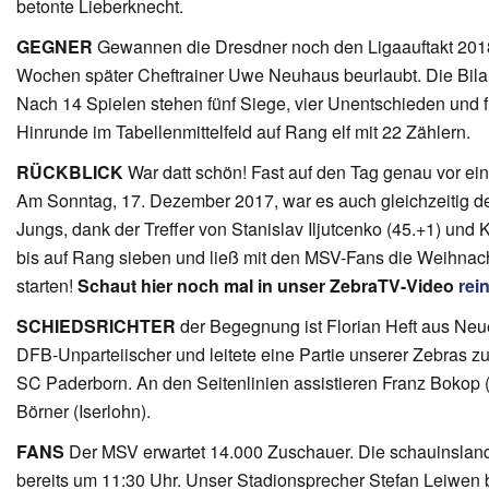
betonte Lieberknecht.
GEGNER
Gewannen die Dresdner noch den Ligaauftakt 201
Wochen später Cheftrainer Uwe Neuhaus beurlaubt. Die Bil
Nach 14 Spielen stehen fünf Siege, vier Unentschieden und
Hinrunde im Tabellenmittelfeld auf Rang elf mit 22 Zählern.
RÜCKBLICK
War datt schön! Fast auf den Tag genau vor e
Am Sonntag, 17. Dezember 2017, war es auch gleichzeitig de
Jungs, dank der Treffer von Stanislav Iljutcenko (45.+1) und 
bis auf Rang sieben und ließ mit den MSV-Fans die Weihnac
starten!
Schaut hier noch mal in unser ZebraTV-Video
rei
SCHIEDSRICHTER
der Begegnung ist Florian Heft aus Neu
DFB-Unparteiischer und leitete eine Partie unserer Zebras z
SC Paderborn. An den Seitenlinien assistieren Franz Bokop (V
Börner (Iserlohn).
FANS
Der MSV erwartet 14.000 Zuschauer. Die schauinsland-
bereits um 11:30 Uhr. Unser Stadionsprecher Stefan Leiwen